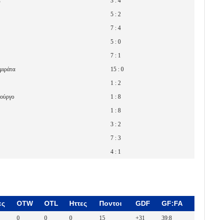
Σ
3 : 4
5 : 2
7 : 4
5 : 0
7 : 1
μιράτα
15 : 0
1 : 2
βούργο
1 : 8
1 : 8
3 : 2
7 : 3
4 : 1
ες
OTW
OTL
Ηττες
Ποντοι
GDF
GF:FA
0
0
0
15
+31
39:8