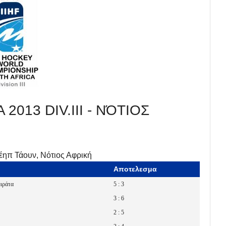
013 DIV.III - ΝΌΤΙΟΣ
έηπ Τάουν, Νότιος Αφρική
Αποτελεσμα
ιράτα
5 : 3
3 : 6
2 : 5