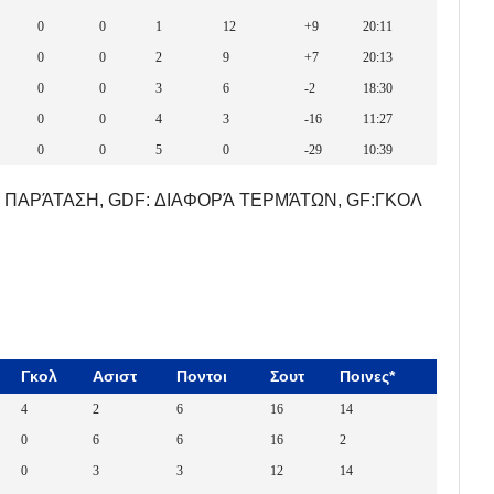
0
0
1
12
+9
20:11
0
0
2
9
+7
20:13
0
0
3
6
-2
18:30
0
0
4
3
-16
11:27
0
0
5
0
-29
10:39
 ΠΑΡΆΤΑΣΗ, GDF: ΔΙΑΦΟΡΆ ΤΕΡΜΆΤΩΝ, GF:ΓΚΟΛ
Γκολ
Ασιστ
Ποντοι
Σουτ
Ποινες*
4
2
6
16
14
0
6
6
16
2
0
3
3
12
14