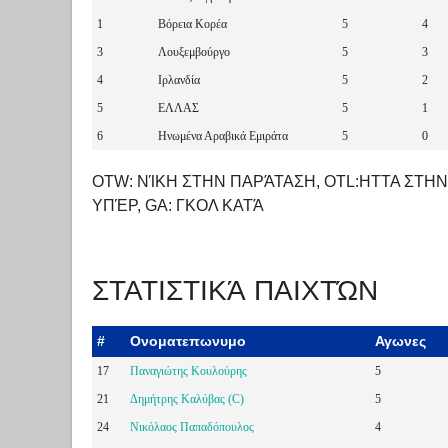
1
Βόρεια Κορέα
5
4
3
Λουξεμβούργο
5
3
4
Ιρλανδία
5
2
5
ΕΛΛΑΣ
5
1
6
Ηνωμένα Αραβικά Εμιράτα
5
0
OTW: ΝΊΚΗ ΣΤΗΝ ΠΑΡΆΤΑΣΗ, OTL:ΗΤΤΑ ΣΤΗΝ
ΥΠΈΡ, GA: ΓΚΟΛ ΚΑΤΆ
ΣΤΑΤΙΣΤΙΚΆ ΠΑΙΧΤΏΝ
#
Ονοματεπωνυμο
Αγωνες
17
Παναγιώτης Κουλούρης
5
21
Δημήτρης Καλύβας (C)
5
24
Νικόλαος Παπαδόπουλος
4