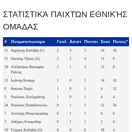
ΣΤΑΤΙΣΤΙΚΆ ΠΑΙΧΤΏΝ ΕΘΝΙΚΉΣ
ΟΜΆΔΑΣ
#
Ονοματεπωνυμο
Γκολ
Ασιστ
Ποντοι
Σουτ
Ποινες*
21
Δημήτρης Καλύβας (C)
2
3
5
16
10
11
Ορέστης Τήλιος (A)
2
2
4
11
6
10
Αλέξανδρος Βαλσαμάς-
2
1
3
15
0
Ράλλης
13
Ιωάννης Κούφης
1
0
1
14
16
8
Ιάσωνας Παχός
1
0
1
4
12
5
Νικόλαος Χατζηγιάννης
1
0
1
4
4
24
Νικόλαος Παπαδόπουλος
0
1
1
12
54
7
Λευτέρης Φουρνογεράκης
0
1
1
6
6
3
Λάζαρος Ευκαρπίδης
0
1
1
2
4
19
Γιώργος Καλύβας (A)
0
0
0
18
4