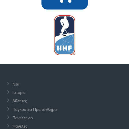
Νεα
Ιστορια
Αθλητες
Παγκοσμιο Πρωταθλημα
Πανελληνιο
Φανελες