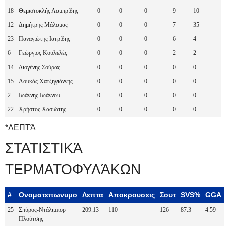
18
Θεμιστοκλής Λαμπρίδης
0
0
0
9
10
12
Δημήτρης Μάλαμας
0
0
0
7
35
23
Παναγιώτης Ιατρίδης
0
0
0
6
4
6
Γεώργιος Κουλελές
0
0
0
2
2
14
Διογένης Σούρας
0
0
0
0
0
15
Λουκάς Χατζηγιάννης
0
0
0
0
0
2
Ιωάννης Ιωάννου
0
0
0
0
0
22
Χρήστος Χασιώτης
0
0
0
0
0
*ΛΕΠΤΆ
ΣΤΑΤΙΣΤΙΚΆ
ΤΕΡΜΑΤΟΦΥΛΆΚΩΝ
#
Ονοματεπωνυμο
Λεπτα
Αποκρουσεις
Σουτ
SVS%
GGA
25
Σπύρος-Ντάλιμπορ
209.13
110
126
87.3
4.59
Πλούτσης