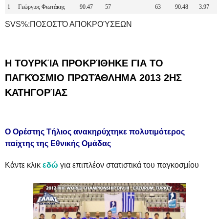
1
Γεώργιος Φιωτάκης
90.47
57
63
90.48
3.97
SVS%:ΠΟΣΟΣΤΌ ΑΠΟΚΡΟΎΣΕΩΝ
Η ΤΟΥΡΚΊΑ ΠΡΟΚΡΊΘΗΚΕ ΓΙΑ ΤΟ
ΠΑΓΚΌΣΜΙΟ ΠΡΩΤΆΘΛΗΜΑ 2013 2ΗΣ
ΚΑΤΗΓΟΡΊΑΣ
Ο Ορέστης Τήλιος ανακηρύχτηκε πολυτιμότερος
παίχτης της Εθνικής Ομάδας
Κάντε κλικ
εδώ
για επιπλέον στατιστικά του παγκοσμίου