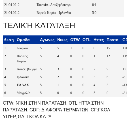
21.04.2012
Τουρκία - Λουξεμβούργο
8:1
21.04.2012
Βορεία Κορέα - Ιρλανδία
5:0
ΤΕΛΙΚΉ ΚΑΤΆΤΑΞΗ
θεση
Ομαδα
Αγωνες
Νικες
OTW
OTL
Ηττες
Ποντοι
G
1
Τουρκία
5
5
1
0
0
15
+2
2
Βόρειος
5
4
0
0
1
12
+1
Κορέα
3
Λουξεμβούργο
5
3
0
0
2
9
+5
4
Ιρλανδία
5
2
0
0
3
6
-6
5
ΕΛΛΑΣ
5
1
0
0
4
3
-13
6
Μογγολία
5
0
0
0
5
0
-31
OTW: ΝΊΚΗ ΣΤΗΝ ΠΑΡΆΤΑΣΗ, OTL:ΗΤΤΑ ΣΤΗΝ
ΠΑΡΆΤΑΣΗ, GDF: ΔΙΑΦΟΡΆ ΤΕΡΜΆΤΩΝ, GF:ΓΚΟΛ
ΥΠΈΡ, GA: ΓΚΟΛ ΚΑΤΆ