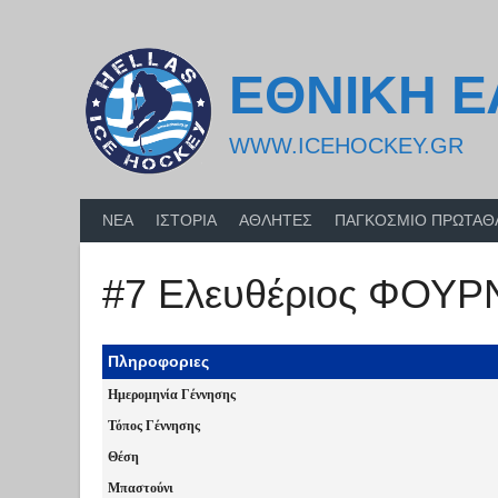
Skip
to
content
ΕΘΝΙΚΗ 
WWW.ICEHOCKEY.GR
ΝΕΑ
ΙΣΤΟΡΙΑ
ΑΘΛΗΤΕΣ
ΠΑΓΚΟΣΜΙΟ ΠΡΩΤΑ
#7 Ελευθέριος ΦΟΥ
Πληροφοριες
Ημερομηνία Γέννησης
Τόπος Γέννησης
Θέση
Μπαστούνι