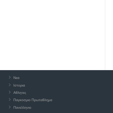
Νεα
Ιστορια
Αθλητες
Παγκοσμιο Πρωταθλημα
Πανελληνιο