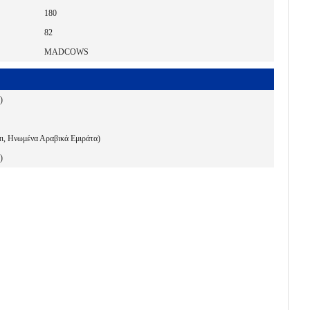
180
82
MADCOWS
)
ι, Ηνωμένα Αραβικά Εμιράτα)
)