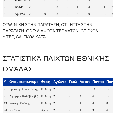
2
Βοσνία
2
1
0
0
1
3
-4
3
Αρμενία
2
0
0
0
2
0
-10
OTW: ΝΊΚΗ ΣΤΗΝ ΠΑΡΆΤΑΣΗ, OTL:ΗΤΤΑ ΣΤΗΝ
ΠΑΡΆΤΑΣΗ, GDF: ΔΙΑΦΟΡΆ ΤΕΡΜΆΤΩΝ, GF:ΓΚΟΛ
ΥΠΈΡ, GA: ΓΚΟΛ ΚΑΤΆ
ΣΤΑΤΙΣΤΙΚΆ ΠΑΙΧΤΏΝ ΕΘΝΙΚΉΣ
ΟΜΆΔΑΣ
#
Ονοματεπωνυμο
Θεση
Αγώνες
Γκολ
Ασιστ
Πόντοι
Ποι
2
Γρηγόρης Αποστολίδης
Επίθεση
2
5
6
11
12
21
Δημήτρης Καλύβας (C)
Επίθεση
2
2
4
6
12
13
Ιωάννης Κούφης
Επίθεση
2
3
1
4
8
24
Νικόλαος
Αμυνα
2
2
1
3
6