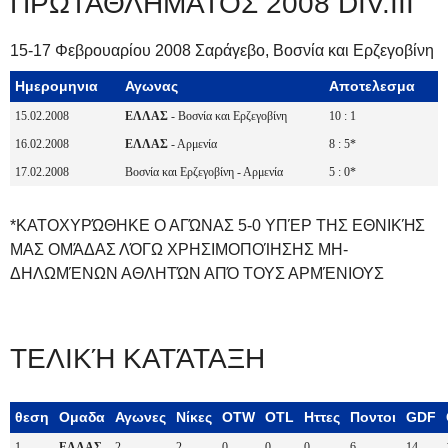
ΠΡΩΤΑΘΛΗΜΑΤΟΣ 2008 DIV.III
15-17 Φεβρουαρίου 2008 Σαράγεβο, Βοσνία και Ερζεγοβίνη
Ημερομηνια
Αγωνας
Αποτελεσμα
15.02.2008
ΕΛΛΑΣ
- Βοσνία και Ερζεγοβίνη
10 : 1
16.02.2008
ΕΛΛΑΣ
- Αρμενία
8 : 5*
17.02.2008
Βοσνία και Ερζεγοβίνη - Αρμενία
5 : 0*
*ΚΑΤΟΧΥΡΏΘΗΚΕ Ο ΑΓΏΝΑΣ 5-0 ΥΠΈΡ ΤΗΣ ΕΘΝΙΚΉΣ
ΜΑΣ ΟΜΆΔΑΣ ΛΌΓΩ ΧΡΗΣΙΜΟΠΟΊΗΣΗΣ ΜΗ-
ΔΗΛΩΜΈΝΩΝ ΑΘΛΗΤΏΝ ΑΠΌ ΤΟΥΣ ΑΡΜΈΝΙΟΥΣ
ΤΕΛΙΚΉ ΚΑΤΆΤΑΞΗ
θεση
Ομαδα
Αγωνες
Νίκες
OTW
OTL
Ηττες
Ποντοι
GDF
1
ΕΛΛΑΣ
2
2
0
0
0
6
14