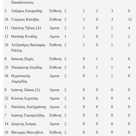
Παπαδόπουλος
3
Λάζαρος Ευκαρπίδης
Επίθεση
2
1
2
3
0
19
Γεώργιος Καλύβας
Επίθεση
2
2
0
3
12
11
Ορέστης Τήλιος (A)
Αμυνα
2
1
0
1
4
12
Θανάσης Κεσίδης
Αμυνα
1
1
0
1
2
10
Αλέξανδρος Βαλσαμάς-
Επίθεση
2
1
0
1
2
Ράλλης
8
Ιάσωνας Παχός
Επίθεση
2
0
1
1
6
23
Παναγιώτης Ιατρίδης
Επίθεση
2
0
1
1
4
18
Θεμιστοκλής
Αμυνα
2
0
1
1
8
Λαμπρίδης
8
Ιωάννης Ζιάκας (A)
Αμυνα
2
0
0
0
0
22
Κώστας Λεμπέσης
Αμυνα
2
0
0
0
4
5
Νικόλαος Χατζηγιάννης
Αμυνα
2
0
0
0
0
7
Ιωάννης Γιαταγατζίδης
Επίθεση
2
0
0
0
0
14
Διογένης Σούρας
Αμυνα
2
0
0
0
0
16
Βίκτωρας Ματεεβίτσι
Επίθεση
2
0
0
0
0