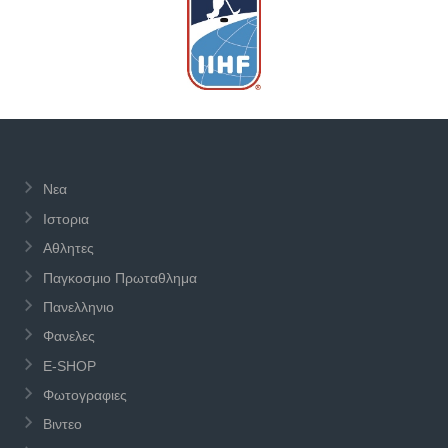
Νεα
Ιστορια
Αθλητες
Παγκοσμιο Πρωταθλημα
Πανελληνιο
Φανελες
E-SHOP
Φωτογραφιες
Βιντεο