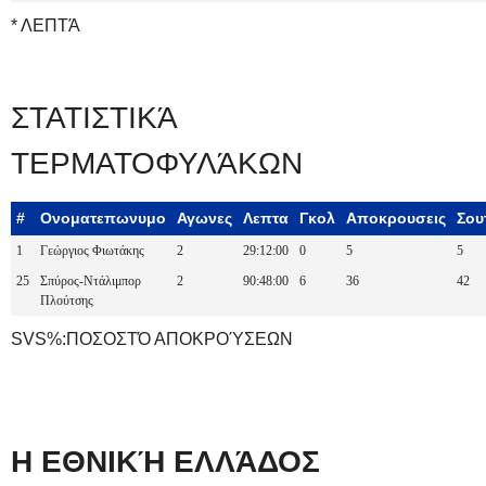
* ΛΕΠΤΆ
ΣΤΑΤΙΣΤΙΚΆ
ΤΕΡΜΑΤΟΦΥΛΆΚΩΝ
#
Ονοματεπωνυμο
Αγωνες
Λεπτα
Γκολ
Αποκρουσεις
Σου
1
Γεώργιος Φιωτάκης
2
29:12:00
0
5
5
25
Σπύρος-Ντάλιμπορ
2
90:48:00
6
36
42
Πλούτσης
SVS%:ΠΟΣΟΣΤΌ ΑΠΟΚΡΟΎΣΕΩΝ
Η ΕΘΝΙΚΉ ΕΛΛΆΔΟΣ