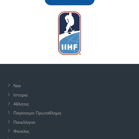
Νεα
Ιστορια
Αθλητες
Παγκοσμιο Πρωταθλημα
Πανελληνιο
Φανελες