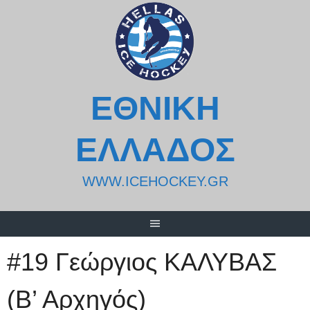
Skip
to
content
ΕΘΝΙΚΗ
ΕΛΛΑΔΟΣ
WWW.ICEHOCKEY.GR
#19 Γεώργιος ΚΑΛΥΒΑΣ
(Β’ Αρχηγός)