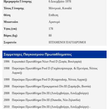
Ημερομηνία Γέννησης
6 Δεκεμβρίου 1978
Τόπος Γέννησης
Μόντρεαλ, Καναδά
Θέση
Επίθεση
Μπαστούνι
Αριστερό
Υψος (cm)
178
Βάρος (kg)
80
Σωματείο
ΙΠΤΑΜΕΝΟΙ ΠΑΓΟΔΡΟΜΟΙ
Συμμετοχες Παγκοσμιου Πρωταθληματος
1996
Ευρωπαϊκό Πρωτάθλημα Νέων Pool D (Σοφία, Βουλγαρία)
1998
Παγκόσμιο Πρωτάθλημα Pool D (Γιοχάνεσμπουργκ. & Πρετόρια, Νότιος
Αφρική)
1999
Παγκόσμιο Πρωτάθλημα Pool D (Krugersdorp, Νότιος Αφρική)
2008
Παγκόσμιο Πρωτάθλημα Προκριματικά Div.III (Σαράγεβο, Βοσνία)
2008
Παγκόσμιο Πρωτάθλημα Div.III (Λουξεμβούργο, Λουξεμβούργο)
2009
Παγκόσμιο Πρωτάθλημα Div.III (Dunedin, Νέα Ζηλανδία)
2010
Παγκόσμιο Πρωτάθλημα Div.III (Λουξεμβούργο, Λουξεμβούργο) -