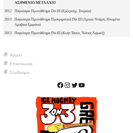
ΑΣΗΜΕΝΙΟ ΜΕΤΑΛΛΙΟ
2012
Παγκόσμιο Πρωτάθλημα Div.III (Ερζερούμ, Τουρκία)
2013
Παγκόσμιο Πρωτάθλημα Προκριματικά Div.III (Αμπου Ντάμπι, Ηνωμένα
Αραβικά Εμιράτα)
2013
Παγκόσμιο Πρωτάθλημα Div.III (Κεηπ Τάουν, Νότιος Αφρική)
Αρχείο
Επικοινωνία
Σύνδεσμοι
Facebook
Instagram
Twitter
YouTube