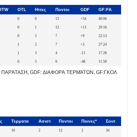
OTW
OTL
Ηττες
Ποντοι
GDF
GF:FA
0
0
15
+34
40:06
0
1
12
+13
29:16
0
2
7
+9
22:13
1
2
7
+3
27:24
1
3
4
-11
17:28
0
5
0
-48
11:59
 ΠΑΡΆΤΑΣΗ, GDF: ΔΙΑΦΟΡΆ ΤΕΡΜΆΤΩΝ, GF:ΓΚΟΛ
ς
Τερματα
Ασιστ
Ποντοι
Ποινες*
Σουτ
10
2
12
2
34