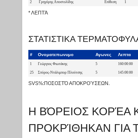
2
Γρηγόρης Αποστολίδης
Επίθεση
1
* ΛΕΠΤΆ
ΣΤΑΤΙΣΤΙΚΑ ΤΕΡΜΑΤΟΦΥ
#
Ονοματεπωνυμο
Αγωνες
Λεπτα
1
Γεώργιος Φιωτάκης
5
160:00:00
25
Σπύρος-Ντάλιμπορ Πλούτσης
5
145:00:00
SVS%:ΠΟΣΟΣΤΌ ΑΠΟΚΡΟΎΣΕΩΝ.
Η ΒΌΡΕΙΟΣ ΚΟΡΈΑ Κ
ΠΡΟΚΡΊΘΗΚΑΝ ΓΙΑ 