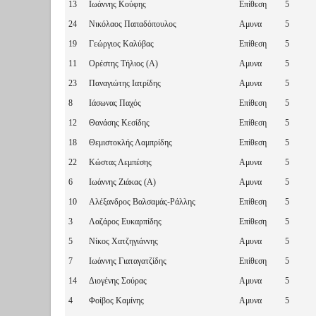
13
Ιωάννης Κούφης
Επίθεση
5
24
Νικόλαος Παπαδόπουλος
Αμυνα
5
19
Γεώργιος Καλύβας
Επίθεση
5
11
Ορέστης Τήλιος (A)
Αμυνα
5
23
Παναγιώτης Ιατρίδης
Αμυνα
5
8
Ιάσωνας Παχός
Επίθεση
5
12
Θανάσης Κεσίδης
Επίθεση
5
18
Θεμιστοκλής Λαμπρίδης
Επίθεση
5
22
Κώστας Λεμπέσης
Αμυνα
5
6
Ιωάννης Ζιάκας (A)
Αμυνα
5
10
Αλέξανδρος Βαλσαμάς-Ράλλης
Επίθεση
5
3
Λαζάρος Ευκαρπίδης
Επίθεση
5
5
Νίκος Χατζηγιάννης
Αμυνα
5
7
Ιωάννης Γιαταγατζίδης
Επίθεση
5
14
Διογένης Σούρας
Αμυνα
5
4
Φοίβος Καμίνης
Αμυνα
5