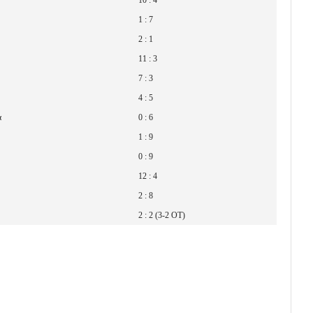
1 : 7
2 : 1
11 : 3
7 : 3
4 : 5
α
0 : 6
1 : 9
0 : 9
12 : 4
2 : 8
2 : 2 (3-2 OT)