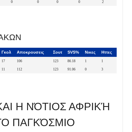
0
0
0
0
2
ΛΑΚΩΝ
Γκολ
Αποκρουσεις
Σουτ
SVS%
Νικες
Ηττες
17
106
123
86.18
1
1
11
112
123
91.06
0
3
ΑΙ Η ΝΌΤΙΟΣ ΑΦΡΙΚΉ
ΤΟ ΠΑΓΚΌΣΜΙΟ