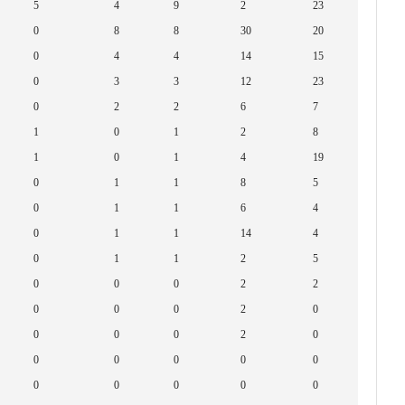
5
4
9
2
23
0
8
8
30
20
0
4
4
14
15
0
3
3
12
23
0
2
2
6
7
1
0
1
2
8
1
0
1
4
19
0
1
1
8
5
0
1
1
6
4
0
1
1
14
4
0
1
1
2
5
0
0
0
2
2
0
0
0
2
0
0
0
0
2
0
0
0
0
0
0
0
0
0
0
0