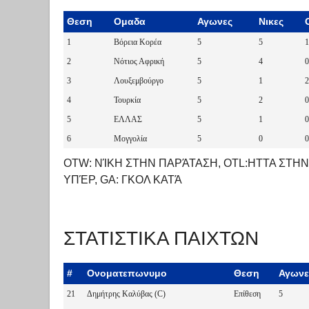
Θεση
Ομαδα
Αγωνες
Νικες
1
Βόρεια Κορέα
5
5
1
2
Νότιος Αφρική
5
4
0
3
Λουξεμβούργο
5
1
2
4
Τουρκία
5
2
0
5
ΕΛΛΑΣ
5
1
0
6
Μογγολία
5
0
0
OTW: ΝΊΚΗ ΣΤΗΝ ΠΑΡΆΤΑΣΗ, OTL:ΗΤΤΑ ΣΤΗΝ
ΥΠΈΡ, GA: ΓΚΟΛ ΚΑΤΆ
ΣΤΑΤΙΣΤΙΚΑ ΠΑΙΧΤΩΝ
#
Ονοματεπωνυμο
Θεση
Αγωνε
21
Δημήτρης Καλύβας (C)
Επίθεση
5