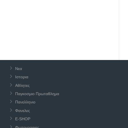
Νεα
Ιστορια
Αθλητες
Παγκοσμιο Πρωταθλημα
Πανελληνιο
Φανελες
E-SHOP
Φωτογραφιες