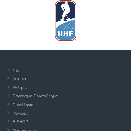
Νεα
Ιστορια
Αθλητες
Παγκοσμιο Πρωταθλημα
Πανελληνιο
Φανελες
E-SHOP
Φωτογραφιες