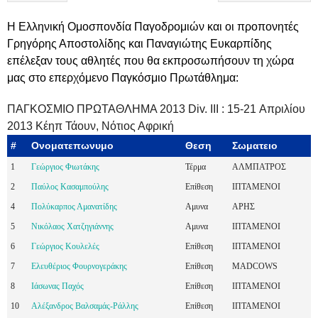
Η Ελληνική Ομοσπονδία Παγοδρομιών και οι προπονητές
Γρηγόρης Αποστολίδης και Παναγιώτης Ευκαρπίδης
επέλεξαν τους αθλητές που θα εκπροσωπήσουν τη χώρα
μας στο επερχόμενο Παγκόσμιο Πρωτάθλημα:
ΠΑΓΚΟΣΜΙΟ ΠΡΩΤΑΘΛΗΜΑ 2013 Div. III : 15-21 Απριλίου
2013 Κέηπ Τάουν, Νότιος Αφρική
#
Ονοματεπωνυμο
Θεση
Σωματειο
1
Γεώργιος Φιωτάκης
Τέρμα
ΑΛΜΠΑΤΡΟΣ
2
Παύλος Κασαμπούλης
Επίθεση
ΙΠΤΑΜΕΝΟΙ
4
Πολύκαρπος Αμανατίδης
Αμυνα
ΑΡΗΣ
5
Νικόλαος Xατζηγιάννης
Αμυνα
ΙΠΤΑΜΕΝΟΙ
6
Γεώργιος Κουλελές
Επίθεση
ΙΠΤΑΜΕΝΟΙ
7
Ελευθέριος Φουρνογεράκης
Επίθεση
MADCOWS
8
Ιάσωνας Παχός
Επίθεση
ΙΠΤΑΜΕΝΟΙ
10
Αλέξανδρος Βαλσαμάς-Ράλλης
Επίθεση
ΙΠΤΑΜΕΝΟΙ