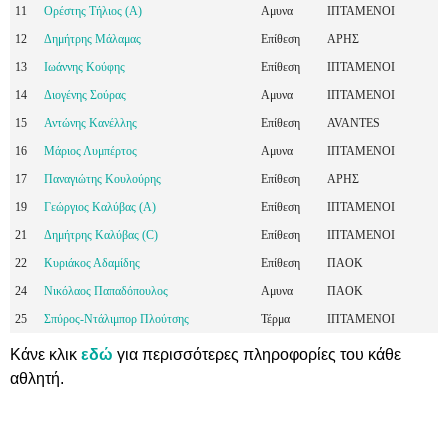
11
Ορέστης Τήλιος (A)
Αμυνα
ΙΠΤΑΜΕΝΟΙ
12
Δημήτρης Μάλαμας
Επίθεση
ΑΡΗΣ
13
Ιωάννης Κούφης
Επίθεση
ΙΠΤΑΜΕΝΟΙ
14
Διογένης Σούρας
Αμυνα
ΙΠΤΑΜΕΝΟΙ
15
Αντώνης Κανέλλης
Επίθεση
AVANTES
16
Μάριος Λυμπέρτος
Αμυνα
ΙΠΤΑΜΕΝΟΙ
17
Παναγιώτης Κουλούρης
Επίθεση
ΑΡΗΣ
19
Γεώργιος Καλύβας (A)
Επίθεση
ΙΠΤΑΜΕΝΟΙ
21
Δημήτρης Καλύβας (C)
Επίθεση
ΙΠΤΑΜΕΝΟΙ
22
Κυριάκος Αδαμίδης
Επίθεση
ΠΑΟΚ
24
Νικόλαος Παπαδόπουλος
Αμυνα
ΠΑΟΚ
25
Σπύρος-Ντάλιμπορ Πλούτσης
Τέρμα
ΙΠΤΑΜΕΝΟΙ
Κάνε κλικ
εδώ
για περισσότερες πληροφορίες του κάθε
αθλητή.