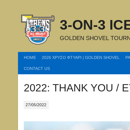
Skip
to
content
3-ON-3 I
GOLDEN SHOVEL TOURN
HOME
2026 ΧΡΥΣΟ ΦΤΥΑΡΙ | GOLDEN SHOVEL
P
CONTACT US
2022: THANK YOU /
27/05/2022