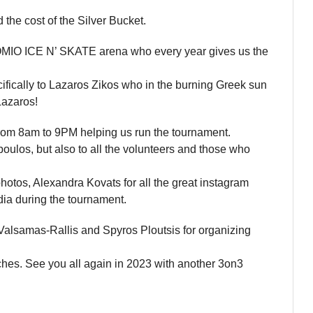
he cost of the Silver Bucket.
ΡΟΜΙΟ ICE N’ SKATE arena who every year gives us the
cifically to Lazaros Zikos who in the burning Greek sun
Lazaros!
from 8am to 9PM helping us run the tournament.
ulos, but also to all the volunteers and those who
photos, Alexandra Kovats for all the great instagram
edia during the tournament.
 Valsamas-Rallis and Spyros Ploutsis for organizing
hes. See you all again in 2023 with another 3on3