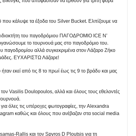
υς Βίκινγκς που αποφάσισαν να έρθουν για τρίτη φορά
που κάλυψε τα έξοδα του Silver Bucket. Ελπίζουμε να
ν ιδιοκτήτη του παγοδρόμιου ΠΑΓΟΔΡΟΜΙΟ ICE N’
οργανώσουμε το τουρνουά μας στο παγοδρόμιο του.
του παγοδρομίου αλλά συγκεκριμένα στον Λάζαρο Ζήκο
 ομάδες. ΕΥΧΑΡΙΣΤΩ Λάζαρε!
ήταν εκεί από τις 8 το πρωί έως τις 9 το βράδυ και μας
τον Vasilis Doulopoulos, αλλά και όλους τους εθελοντές
τουρνουά.
 για όλες τις υπέροχες φωτογραφίες, την Alexandra
stagram καθώς και όλους που ανέβαζαν στα social media
samas-Rallis και τον Spyros D Ploutsis για τη