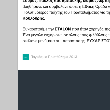
Σούρας, Παύλος Κασαμπούλης, Μάριος Λυμπέρ
βοηθήσανε και συμβάλανε ώστε η Εθνική Ομάδα ν
Πολυτιμότερος παίχτης του Πρωταθλήματος για τ
Κουλούρης
.
Ευχαριστούμε την
ETALON
που
ήταν χορηγός της
Ένα μεγάλο ευχαριστώ σε όλους τους φιλάθλους τ
στείλανε μηνύματα συμπαράστασης.
ΕΥΧΑΡΙΣΤ
←
Παγκόσμιο Πρωτάθλημα 2013
POST
NAVIGATION