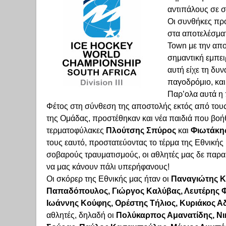
αντιπάλους σε σ
Οι συνθήκες προ
στα αποτελέσμα
Town με την απο
σημαντική εμπει
αυτή είχε τη δ
παγοδρόμιο, και
Παρ’ολα αυτά η 
Φέτος στη σύνθεση της αποστολής εκτός από του
της Ομάδας, προστέθηκαν και νέα παιδιά που βοή
τερματοφύλακες
Πλούτσης Σπύρος
και
Φιωτάκη
τους εαυτό, προστατεύοντας το τέρμα της Εθνικής
σοβαρούς τραυματισμούς, οι αθλητές μας δε παραι
να μας κάνουν πάλι υπερήφανους!
Οι σκόρερ της Εθνικής μας ήταν οι
Παναγιώτης Κ
Παπαδόπουλος, Γιώργος Καλύβας, Λευτέρης 
Ιωάννης Κούφης, Ορέστης Τήλιος, Κυριάκος Α
αθλητές, δηλαδή οι
Πολύκαρπος Αμανατίδης, Νικ