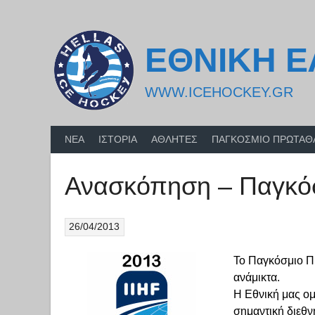
Skip
to
content
ΕΘΝΙΚΗ 
WWW.ICEHOCKEY.GR
ΝΕΑ
ΙΣΤΟΡΙΑ
ΑΘΛΗΤΕΣ
ΠΑΓΚΟΣΜΙΟ ΠΡΩΤΑ
Ανασκόπηση – Παγκό
26/04/2013
Το Παγκόσμιο Πρ
ανάμικτα.
Η Εθνική μας ομ
σημαντική διεθν