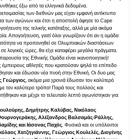
υνθήκες έξω από τα ελληνικά δεδομένα.
ετοιμασίας των διεθνών μας είχαν εμφανή αντίκτυπο
τα των αγώνων και έτσι η αποστολή άφησε το Cape
γοήτευση της τελικής κατάταξης, αλλά με μία ακόμα
ρία. Απογοήτευση, γιατί όλοι γνωρίζουν ότι αν η ομάδα
υνατότητα να προπονηθεί σε Ολυμπιακών διαστάσεων
 σε λογικές ώρες, θα είχε καταφέρει μεγάλα πράγματα.
παρουσία της Εθνικής Ομάδα είναι ικανοποιητική!
ς έμπειρους αθλητές που κρατούσαν ψηλά το επίπεδο
θησαν και έδωσαν νέα πνοή στην Εθνική. Οι δυο μας
ς Γεώργιος
, ακόμα μια χρονιά έδωσαν τον καλύτερό
 με τον καλύτερο τρόπο! Παρά τους πολλούς και
τήθηκαν και μέχρι το τελευταίο λεπτό αγωνίστηκαν για
ουλούρης, Δημήτρης Καλύβας, Νικόλαος
Φουρνογεράκης, Αλέξανδρος Βαλσαμάς-Ράλλης,
δαμίδης και Ιάσονας Παχός
. Φυσικά και οι υπόλοιποι
όλαος Xατζηγιάννης, Γεώργιος Κουλελές, Διογένης