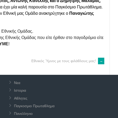
τος, Αντώνης Κανέλλης και ο Δημήτρης Μάλαμας
,
α έχει μία καλή παρουσία στο Παγκόσμιο Πρωτάθλημα.
ην Εθνική μας Ομάδα ανακηρύχτηκε ο
Παναγιώτης
 Εθνικής Ομάδας.
ης Εθνικής Ομάδας που είτε ήρθαν στο παγοδρόμιο είτε
ΟΥΜΕ
!
Εθνικός Ύμνος με τους φιλάθλους μας!
→
Νεα
Ιστορια
Αθλητες
Παγκοσμιο Πρωταθλημα
Πανελληνιο