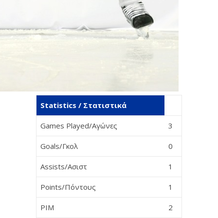
Statistics / Στατιστικά
Games Played/Αγώνες
3
Goals/Γκολ
0
Assists/Ασιστ
1
Points/Πόντους
1
PIM
2