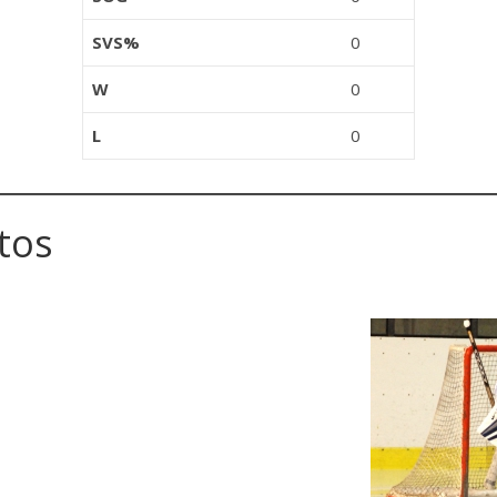
SVS%
0
W
0
L
0
tos