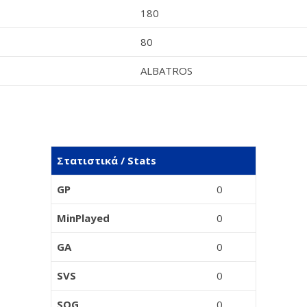
180
80
ALBATROS
Στατιστικά / Stats
GP
0
MinPlayed
0
GA
0
SVS
0
SOG
0