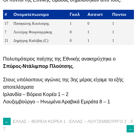
#
Ονοματεπωνυμο
Γκολ
Ασσιστ
Ποντοι
17
Παναγιώτης Κουλούρης
1
0
1
7
Λευτέρης Φουρνογεράκης
0
1
1
21
Δημήτρης Καλύβας (C)
0
1
1
Πολυτιμότερος παίχτης της Εθνικής ανακηρύχτηκε ο
Σπύρος-Ντάλιμπορ Πλούτσης
.
Στους υπόλοιπους αγώνες της 3ης μέρας είχαμε τα εξής
αποτελέσματα
Ιρλανδία – Βόρεια Κορέα 1 – 2
Λουξεμβούργο – Ηνωμένα Αραβικά Εμιράτα 8 – 1
←
ΕΛΛΑΣ – ΒΟΡΕΙΑ ΚΟΡΕΑ 1 :
ΕΛΛΑΣ – ΛΟΥΞΕΜΒΟΥΡΓΟ 2 : 3
POST
→
7