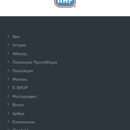
Νεα
Ιστορια
Αθλητες
Παγκοσμιο Πρωταθλημα
Πανελληνιο
Φανελες
E-SHOP
Φωτογραφιες
Βιντεο
Αρθρα
Επικοινωνια