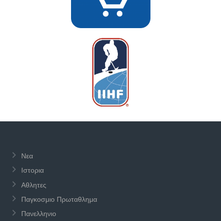
Νεα
Ιστορια
Αθλητες
Παγκοσμιο Πρωταθλημα
Πανελληνιο