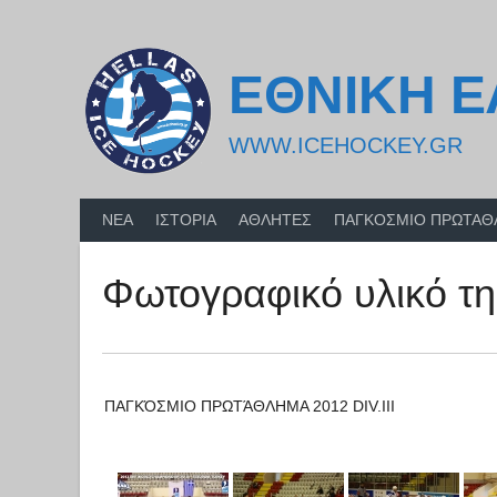
Skip
to
content
ΕΘΝΙΚΗ 
WWW.ICEHOCKEY.GR
ΝΕΑ
ΙΣΤΟΡΙΑ
ΑΘΛΗΤΕΣ
ΠΑΓΚΟΣΜΙΟ ΠΡΩΤΑ
Φωτογραφικό υλικό τ
ΠΑΓΚΌΣΜΙΟ ΠΡΩΤΆΘΛΗΜΑ 2012 DIV.III