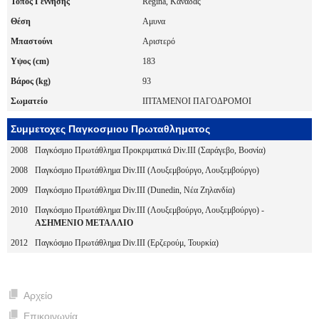
Τόπος Γέννησης
Regina, Καναδάς
Θέση
Αμυνα
Μπαστούνι
Αριστερό
Υψος (cm)
183
Βάρος (kg)
93
Σωματείο
ΙΠΤΑΜΕΝΟΙ ΠΑΓΟΔΡΟΜΟΙ
Συμμετοχες Παγκοσμιου Πρωταθληματος
2008
Παγκόσμιο Πρωτάθλημα Προκριματικά Div.III (Σαράγεβο, Βοσνία)
2008
Παγκόσμιο Πρωτάθλημα Div.III (Λουξεμβούργο, Λουξεμβούργο)
2009
Παγκόσμιο Πρωτάθλημα Div.III (Dunedin, Νέα Ζηλανδία)
2010
Παγκόσμιο Πρωτάθλημα Div.III (Λουξεμβούργο, Λουξεμβούργο) -
ΑΣΗΜΕΝΙΟ ΜΕΤΑΛΛΙΟ
2012
Παγκόσμιο Πρωτάθλημα Div.III (Ερζερούμ, Τουρκία)
Αρχείο
Επικοινωνία